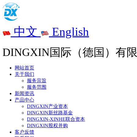
中文
English
DINGXIN国际（德国）有
网站首页
关于我们
服务宗旨
服务范围
新闻资讯
产品中心
DINGXIN产业资本
DINGXIN新丝路基金
DINGXIN-XINHE联合资本
DINGXIN股权并购
客户反馈