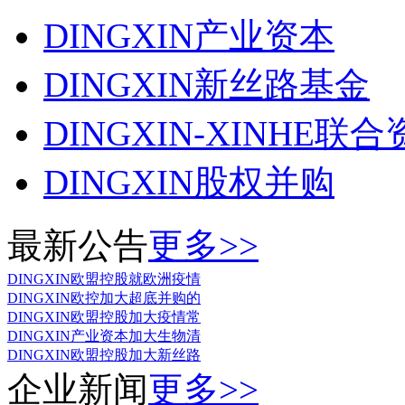
DINGXIN产业资本
DINGXIN新丝路基金
DINGXIN-XINHE联
DINGXIN股权并购
最新公告
更多>>
DINGXIN欧盟控股就欧洲疫情
DINGXIN欧控加大超底并购的
DINGXIN欧盟控股加大疫情常
DINGXIN产业资本加大生物清
DINGXIN欧盟控股加大新丝路
企业新闻
更多>>