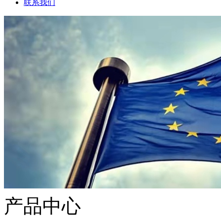
联系我们
产品中心