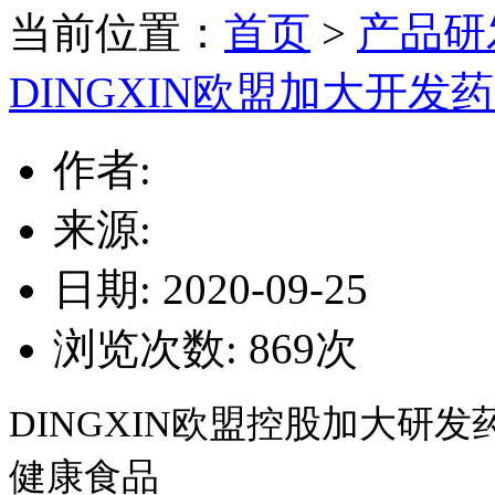
当前位置：
首页
>
产品研
DINGXIN欧盟加大开
作者:
来源:
日期: 2020-09-25
浏览次数:
869
次
DINGXIN欧盟控股加大研
健康食品