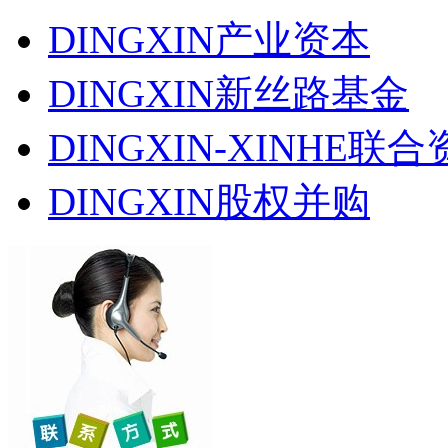
DINGXIN产业资本
DINGXIN新丝路基金
DINGXIN-XINHE联
DINGXIN股权并购