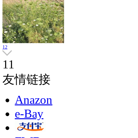
12
11
友情链接
Anazon
e-Bay