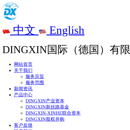
中文
English
DINGXIN国际（德国）有
网站首页
关于我们
服务宗旨
服务范围
新闻资讯
产品中心
DINGXIN产业资本
DINGXIN新丝路基金
DINGXIN-XINHE联合资本
DINGXIN股权并购
客户反馈