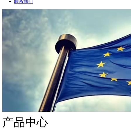
联系我们
产品中心