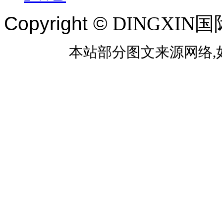
Copyright ©
DINGXIN
本站部分图文来源网络,